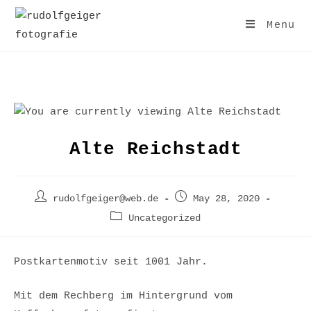
Skip
to
Menu
content
Alte Reichstadt
Post
Post
rudolfgeiger@web.de
May 28, 2020
author:
published:
Post
Uncategorized
category:
Postkartenmotiv seit 1001 Jahr.
Mit dem Rechberg im Hintergrund vom