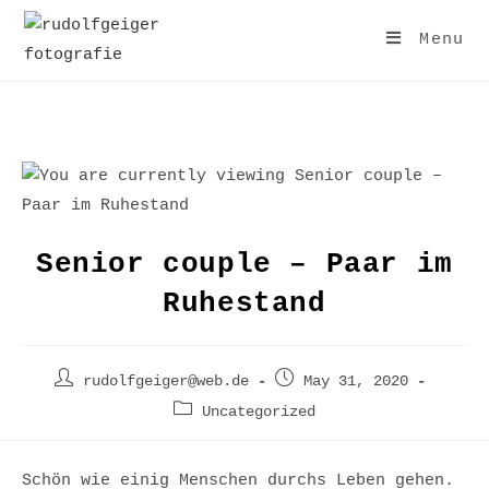
Skip
to
Menu
content
Senior couple – Paar im
Ruhestand
Post
Post
rudolfgeiger@web.de
May 31, 2020
author:
published:
Post
Uncategorized
category:
Schön wie einig Menschen durchs Leben gehen.